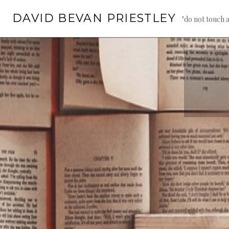
Springe
DAVID BEVAN PRIESTLEY
zum
"do not touch 
Inhalt