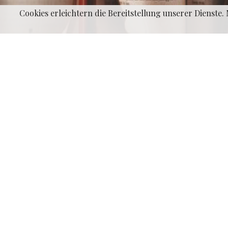
Cookies erleichtern die Bereitstellung unserer Dienste
Nehmen wi
Pilotenkarr
nämlich der
Nichts des
simplem Tes
Prüfung für
1.500 Fragen
erlernten I
Je dichter 
Im Anschlus
vierzehn Ta
Antworten n