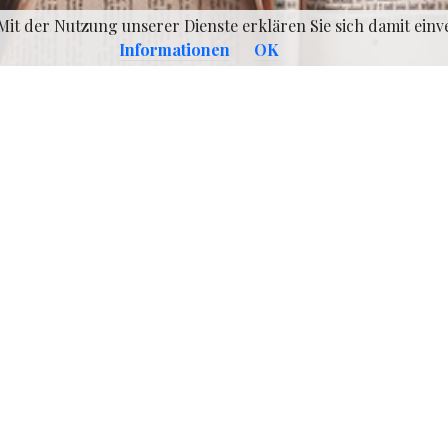
. Mit der Nutzung unserer Dienste erklären Sie sich damit ei
Informationen
OK
r uns ein Beispiel aus der Fliegerei: Zum Beginn e
iere wird viel Zeit in die praktische Ausbildung investier
 beste Theoretiker, wenn er nicht in der Lage ist ein Flugzeug
to trotz gibt es keinen Weg an der Theorie vorbei. Ang
t in der Ausbildung steigern sich die Fragen bis hin zur T
 den Luftfahrerschein. Die acht verschiedenen Themengebi
 fordert jedem Prüfling all sein Wissen ab. Leider verhält es
nhalten genauso wie bei einem Parabelflug.
der Prüfungstag (Hochpunkt) kommt desto intensiver ist di
s geht es im wahrsten Sinne des Wortes bergab. Kaum liegt
ge in der Vergangenheit fallen dem Prüfling auf einfachst
icht mehr ein. Leider kein Einzelfall! Wenn man mit einer 