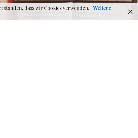
nverstanden, dass wir Cookies verwenden.
Weitere
iner jeden
t. Was hilft
 zu steuern.
efangen mit
heoretischen
ete mit über
 sich mit den
e Lernkurve.
 die Prüfung
e Fragen die
Suchmaschine