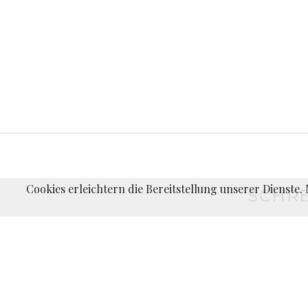
Cookies erleichtern die Bereitstellung unserer Dienste
SCHRE
Du musst
angemeldet
sein, um einen Kommentar abzugeben.
←
Sommerlag
BEITRAGS-
in
Pirna,
NAVIGATION