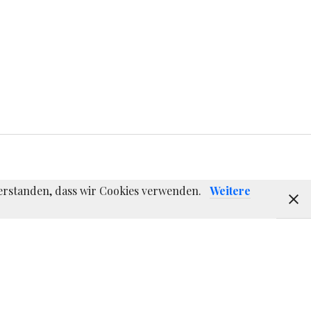
nverstanden, dass wir Cookies verwenden.
Weitere
E-
Instagram
Twitter
F