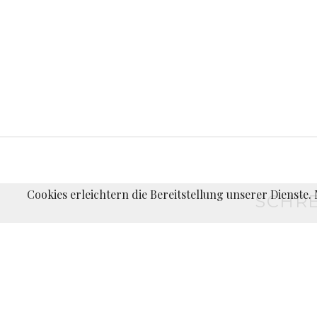
Cookies erleichtern die Bereitstellung unserer Dienste
SCHRE
Du musst
angemeldet
sein, um einen Kommentar abzugeben.
←
Sommerlag
BEITRAGS-
in
Pirna,
NAVIGATION