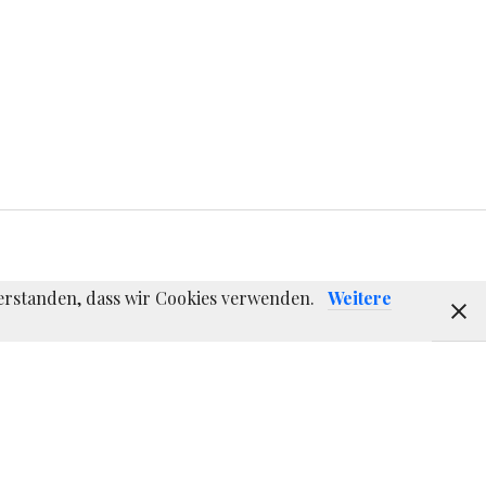
nverstanden, dass wir Cookies verwenden.
Weitere
E-
Instagram
Twitter
F