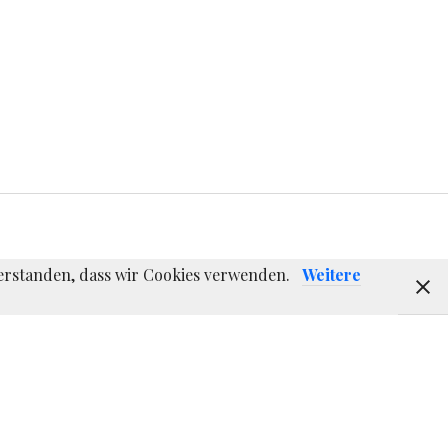
nverstanden, dass wir Cookies verwenden.
Weitere
E-
Instagram
Twitter
F