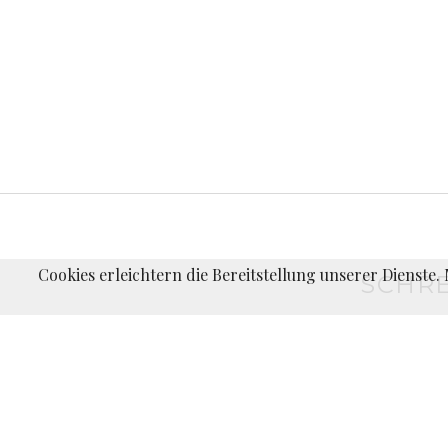
Cookies erleichtern die Bereitstellung unserer Dienste
SCHRE
Du musst
angemeldet
sein, um einen Kommentar abzugeben.
←
Sommerlag
BEITRAGS-
in
Pirna,
NAVIGATION